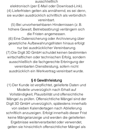
ausschließlich
elektronisch (per E-Mail oder Download-Link).
​(4) Lieferfristen gelten als annähernd, es sei denn,
sie wurden ausdrücklich schriftlich als verbindlich
vereinbart.
​(5) Bei unvorhersehbaren Hindernissen (z. B.
höhere Gewalt, Betriebsstörung) verlängern sich
die Fristen angemessen.
​(6) Eine Datensicherung oder Archivierung über
gesetzliche Aufbewahrungsfristen hinaus erfolgt
nur bei ausdrücklicher Vereinbarung.
(7) Die DigIt 3D GmbH schuldet keinen bestimmten
wirtschaftlichen oder technischen Erfolg, sondern
ausschließlich die fachgerechte Erbringung der
vereinbarten Dienstleistung, sofern nicht
ausdrücklich ein Werkvertrag vereinbart wurde.
§ 6 Gewährleistung
​(1) Der Kunde ist verpflichtet, gelieferte Daten und
Modelle unverzüglich nach Erhalt auf
Vollständigkeit, Plausibilität und offensichtliche
Mängel zu prüfen. Offensichtliche Mängel sind der
DigIt 3D GmbH unverzüglich, spätestens innerhalb
von sieben Kalendertagen nach Ablieferung
schriftlich anzuzeigen. Erfolgt innerhalb dieser Frist
keine Mängelanzeige und werden die gelieferten
Ergebnisse weiterverarbeitet oder verwendet,
gelten sie hinsichtlich offensichtlicher Mängel als