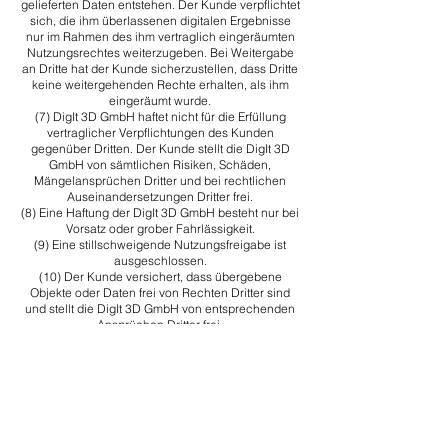
gelieferten Daten entstehen. Der Kunde verpflichtet
sich, die ihm überlassenen digitalen Ergebnisse
nur im Rahmen des ihm vertraglich eingeräumten
Nutzungsrechtes weiterzugeben. Bei Weitergabe
an Dritte hat der Kunde sicherzustellen, dass Dritte
keine weitergehenden Rechte erhalten, als ihm
eingeräumt wurde.
(7) DigIt 3D GmbH haftet nicht für die Erfüllung
vertraglicher Verpflichtungen des Kunden
gegenüber Dritten. Der Kunde stellt die DigIt 3D
GmbH von sämtlichen Risiken, Schäden,
Mängelansprüchen Dritter und bei rechtlichen
Auseinandersetzungen Dritter frei.
(8) Eine Haftung der DigIt 3D GmbH besteht nur bei
Vorsatz oder grober Fahrlässigkeit.
(9) Eine stillschweigende Nutzungsfreigabe ist
ausgeschlossen.
(10) Der Kunde versichert, dass übergebene
Objekte oder Daten frei von Rechten Dritter sind
und stellt die DigIt 3D GmbH von entsprechenden
Ansprüchen Dritter frei.
(11) Digitale Ergebnisse und Werke der DigIt 3D
GmbH sind mit der Urheberbezeichnung „©DigIt
3D GmbH“ zu versehen. Die Urheberbenennung
hat bei der Nutzung durch den Kunden zu erfolgen.
(12) Rohdaten, Punktwolken, Scanprojekte,
Zwischenstände, Messprogramme und
Projektdaten verbleiben im Eigentum der DigIt 3D