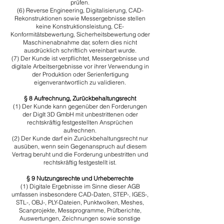
prüfen.
(6) Reverse Engineering, Digitalisierung, CAD-
Rekonstruktionen sowie Messergebnisse stellen
keine Konstruktionsleistung, CE-
Konformitätsbewertung, Sicherheitsbewertung oder
Maschinenabnahme dar, sofern dies nicht
ausdrücklich schriftlich vereinbart wurde.
(7) Der Kunde ist verpflichtet, Messergebnisse und
digitale Arbeitsergebnisse vor ihrer Verwendung in
der Produktion oder Serienfertigung
eigenverantwortlich zu validieren.
§ 8 Aufrechnung, Zurückbehaltungsrecht
​(1) Der Kunde kann gegenüber den Forderungen
der DigIt 3D GmbH mit unbestrittenen oder
rechtskräftig festgestellten Ansprüchen
aufrechnen.
​(2) Der Kunde darf ein Zurückbehaltungsrecht nur
ausüben, wenn sein Gegenanspruch auf diesem
Vertrag beruht und die Forderung unbestritten und
rechtskräftig festgestellt ist.
§ 9 Nutzungsrechte und Urheberrechte
​(1) Digitale Ergebnisse im Sinne dieser AGB
umfassen insbesondere CAD-Daten, STEP-, IGES-,
STL-, OBJ-, PLY-Dateien, Punktwolken, Meshes,
Scanprojekte, Messprogramme, Prüfberichte,
Auswertungen, Zeichnungen sowie sonstige