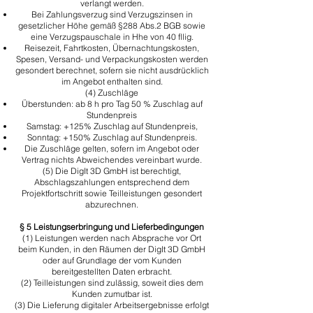
verlangt werden.
Bei Zahlungsverzug sind Verzugszinsen in
gesetzlicher Höhe gemäß §288 Abs.2 BGB sowie
eine Verzugspauschale in Hhe von 40 fllig.
Reisezeit, Fahrtkosten, Übernachtungskosten,
Spesen, Versand- und Verpackungskosten werden
gesondert berechnet, sofern sie nicht ausdrücklich
im Angebot enthalten sind.
(4) Zuschläge
Überstunden: ab 8 h pro Tag 50 % Zuschlag auf
Stundenpreis
Samstag: +125% Zuschlag auf Stundenpreis,
Sonntag: +150% Zuschlag auf Stundenpreis.
Die Zuschläge gelten, sofern im Angebot oder
Vertrag nichts Abweichendes vereinbart wurde.
(5) Die DigIt 3D GmbH ist berechtigt,
Abschlagszahlungen entsprechend dem
Projektfortschritt sowie Teilleistungen gesondert
abzurechnen.
§ 5 Leistungserbringung und Lieferbedingungen
​(1) Leistungen werden nach Absprache vor Ort
beim Kunden, in den Räumen der DigIt 3D GmbH
oder auf Grundlage der vom Kunden
bereitgestellten Daten erbracht.
​(2) Teilleistungen sind zulässig, soweit dies dem
Kunden zumutbar ist.
​(3) Die Lieferung digitaler Arbeitsergebnisse erfolgt