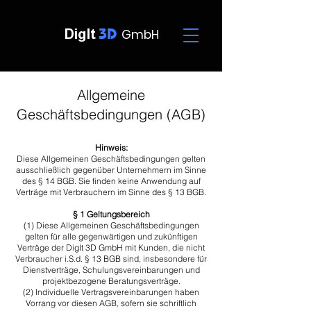
3D
DigIt
GmbH
Allgemeine
Geschäftsbedingungen (AGB)
Hinweis:
Diese Allgemeinen Geschäftsbedingungen gelten
ausschließlich gegenüber Unternehmern im Sinne
des § 14 BGB. Sie finden keine Anwendung auf
Verträge mit Verbrauchern im Sinne des § 13 BGB.
§ 1 Geltungsbereich
​(1) Diese Allgemeinen Geschäftsbedingungen
gelten für alle gegenwärtigen und zukünftigen
Verträge der DigIt 3D GmbH mit Kunden, die nicht
Verbraucher i.S.d. § 13 BGB sind, insbesondere für
Dienstverträge, Schulungsvereinbarungen und
projektbezogene Beratungsverträge.
​(2) Individuelle Vertragsvereinbarungen haben
Vorrang vor diesen AGB, sofern sie schriftlich