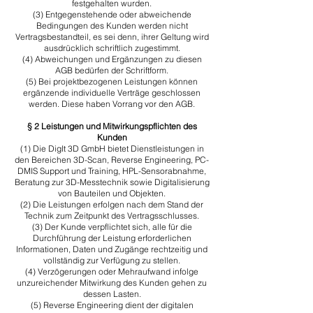
festgehalten wurden.
​(3) Entgegenstehende oder abweichende
Bedingungen des Kunden werden nicht
Vertragsbestandteil, es sei denn, ihrer Geltung wird
ausdrücklich schriftlich zugestimmt.
​(4) Abweichungen und Ergänzungen zu diesen
AGB bedürfen der Schriftform.
​(5) Bei projektbezogenen Leistungen können
ergänzende individuelle Verträge geschlossen
werden. Diese haben Vorrang vor den AGB.
§ 2 Leistungen und Mitwirkungspflichten des
Kunden
​(1) Die DigIt 3D GmbH bietet Dienstleistungen in
den Bereichen 3D-Scan, Reverse Engineering, PC-
DMIS Support und Training, HPL-Sensorabnahme,
Beratung zur 3D-Messtechnik sowie Digitalisierung
von Bauteilen und Objekten.
​(2) Die Leistungen erfolgen nach dem Stand der
Technik zum Zeitpunkt des Vertragsschlusses.
​(3) Der Kunde verpflichtet sich, alle für die
Durchführung der Leistung erforderlichen
Informationen, Daten und Zugänge rechtzeitig und
vollständig zur Verfügung zu stellen.
​(4) Verzögerungen oder Mehraufwand infolge
unzureichender Mitwirkung des Kunden gehen zu
dessen Lasten.
(5) Reverse Engineering dient der digitalen