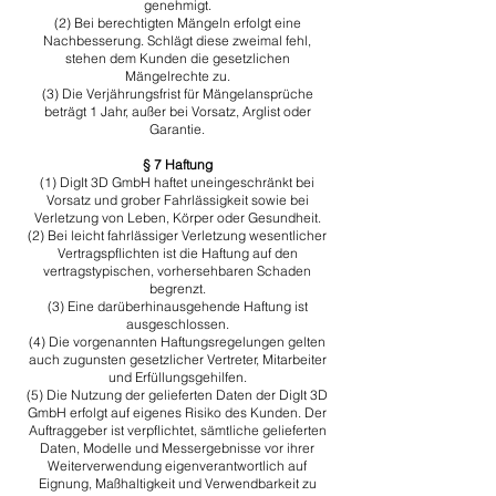
genehmigt.
(2) Bei berechtigten Mängeln erfolgt eine
Nachbesserung. Schlägt diese zweimal fehl,
stehen dem Kunden die gesetzlichen
Mängelrechte zu.
​(3) Die Verjährungsfrist für Mängelansprüche
beträgt 1 Jahr, außer bei Vorsatz, Arglist oder
Garantie.
§ 7 Haftung
​(1) DigIt 3D GmbH haftet uneingeschränkt bei
Vorsatz und grober Fahrlässigkeit sowie bei
Verletzung von Leben, Körper oder Gesundheit.
​(2) Bei leicht fahrlässiger Verletzung wesentlicher
Vertragspflichten ist die Haftung auf den
vertragstypischen, vorhersehbaren Schaden
begrenzt.
​(3) Eine darüberhinausgehende Haftung ist
ausgeschlossen.
​(4) Die vorgenannten Haftungsregelungen gelten
auch zugunsten gesetzlicher Vertreter, Mitarbeiter
und Erfüllungsgehilfen.
​(5) Die Nutzung der gelieferten Daten der DigIt 3D
GmbH erfolgt auf eigenes Risiko des Kunden. Der
Auftraggeber ist verpflichtet, sämtliche gelieferten
Daten, Modelle und Messergebnisse vor ihrer
Weiterverwendung eigenverantwortlich auf
Eignung, Maßhaltigkeit und Verwendbarkeit zu