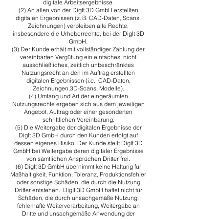
digitale Arbeitsergebnisse.
(2) An allen von der DigIt 3D GmbH erstellten
digitalen Ergebnissen (z. B. CAD-Daten, Scans,
Zeichnungen) verbleiben alle Rechte,
insbesondere die Urheberrechte, bei der DigIt 3D
GmbH.
​(3) Der Kunde erhält mit vollständiger Zahlung der
vereinbarten Vergütung ein einfaches, nicht
ausschließliches, zeitlich unbeschränktes
Nutzungsrecht an den im Auftrag erstellten
digitalen Ergebnissen (i.e. CAD-Daten,
Zeichnungen,3D-Scans, Modelle).
​(4) Umfang und Art der eingeräumten
Nutzungsrechte ergeben sich aus dem jeweiligen
Angebot, Auftrag oder einer gesonderten
schriftlichen Vereinbarung.​
(5) Die Weitergabe der digitalen Ergebnisse der
DigIt 3D GmbH durch den Kunden erfolgt auf
dessen eigenes Risiko. Der Kunde stellt DigIt 3D
GmbH bei Weitergabe deren digitaler Ergebnisse
von sämtlichen Ansprüchen Dritter frei.
​(6) DigIt 3D GmbH übernimmt keine Haftung für
Maßhaltigkeit, Funktion, Toleranz, Produktionsfehler
oder sonstige Schäden, die durch die Nutzung
Dritter entstehen. DigIt 3D GmbH haftet nicht für
Schäden, die durch unsachgemäße Nutzung,
fehlerhafte Weiterverarbeitung, Weitergabe an
Dritte und unsachgemäße Anwendung der