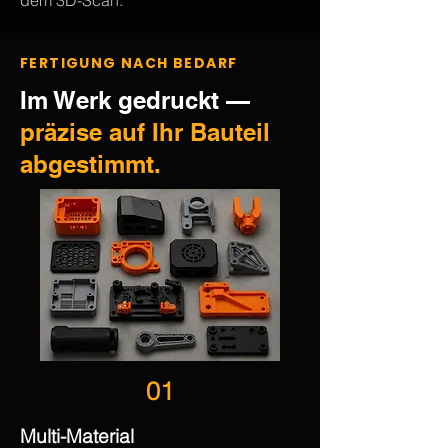
dem 3D-Scan.
FERTIGUNG NACH BEDARF
Im Werk gedruckt —
präzise auf Ihr Bauteil
abgestimmt.
01
Multi-Material