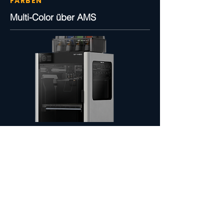
FARBEN
Multi-Color über AMS
PASST DAZU
Weitere Services
rund
um Ihr Bauteil.
Ein 3D-Druck liefert das Bauteil — auf
Wunsch übernehmen wir auch die