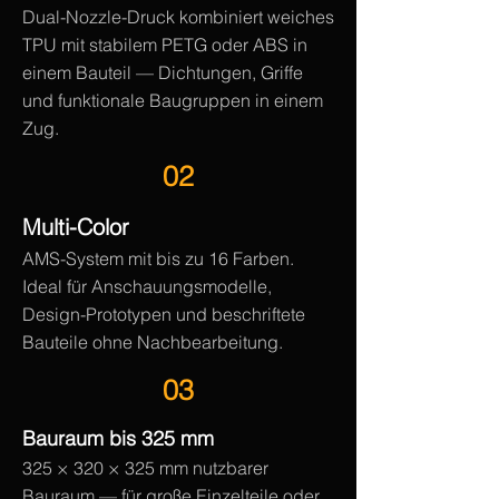
Dual-Nozzle-Druck kombiniert weiches
TPU mit stabilem PETG oder ABS in
einem Bauteil — Dichtungen, Griffe
und funktionale Baugruppen in einem
Zug.
02
Multi-Color
AMS-System mit bis zu 16 Farben.
Ideal für Anschauungsmodelle,
Design-Prototypen und beschriftete
Bauteile ohne Nachbearbeitung.
03
Bauraum bis 325 mm
325 × 320 × 325 mm nutzbarer
Bauraum — für große Einzelteile oder